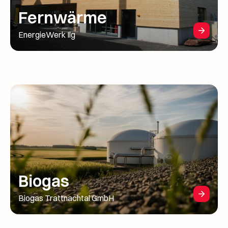
Fernwärme
EnergieWerk Ilg
Biogas
Biogas Trattnachtal GmbH