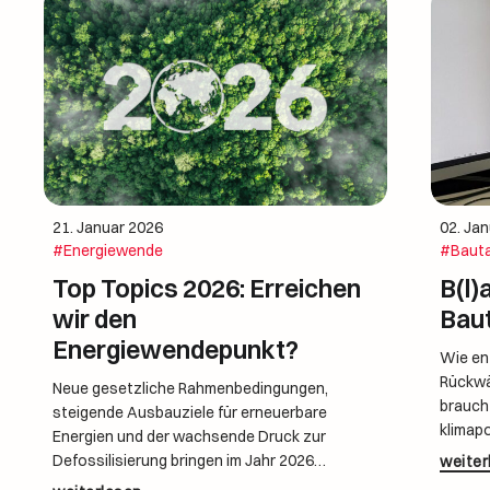
21. Januar 2026
02. Ja
#Energiewende
#Baut
Top Topics 2026: Erreichen
B(l)
wir den
Bau
Energiewendepunkt?
Wie ent
Rückwä
Neue gesetzliche Rahmenbedingungen,
braucht
steigende Ausbauziele für erneuerbare
klimap
Energien und der wachsende Druck zur
Betrie
Defossilisierung bringen im Jahr 2026
weiter
„B(l)au
Bewegung in die Energiebranche. Gleichzeitig