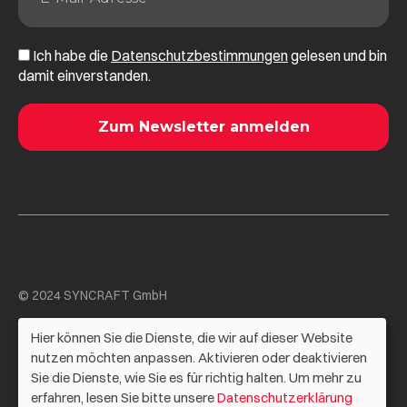
Ich habe die
Datenschutzbestimmungen
gelesen und bin
damit einverstanden.
© 2024 SYNCRAFT GmbH
AGB
Hier können Sie die Dienste, die wir auf dieser Website
Impressum
nutzen möchten anpassen. Aktivieren oder deaktivieren
Sie die Dienste, wie Sie es für richtig halten. Um mehr zu
Datenschutz
erfahren, lesen Sie bitte unsere
Datenschutzerklärung