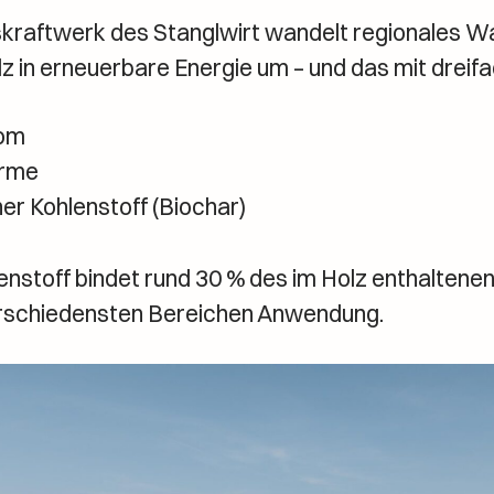
raftwerk des Stanglwirt wandelt regionales Wa
z in erneuerbare Energie um – und das mit dreif
rom
rme
er Kohlenstoff (Biochar)
enstoff bindet rund 30 % des im Holz enthaltene
verschiedensten Bereichen Anwendung.