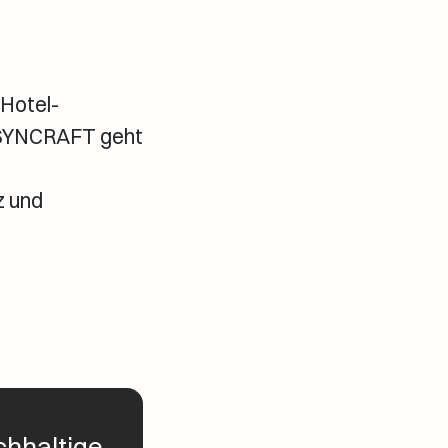
 Hotel-
 SYNCRAFT geht
z und
chhaltige