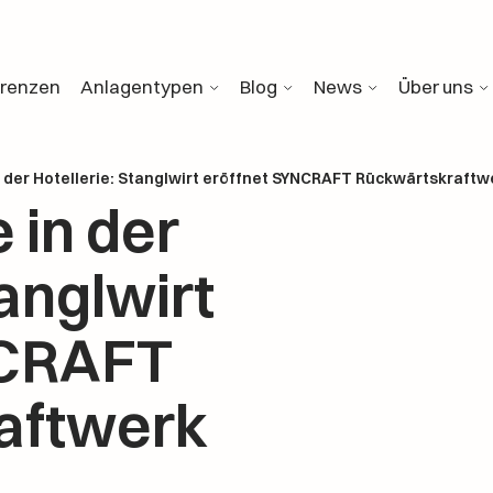
erenzen
Anlagentypen
Blog
News
Über uns
 der Hotellerie: Stanglwirt eröffnet SYNCRAFT Rückwärtskraftw
 in der
tanglwirt
NCRAFT
aftwerk