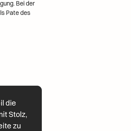
gung. Bei der
ls Pate des
l die
it Stolz,
eite zu