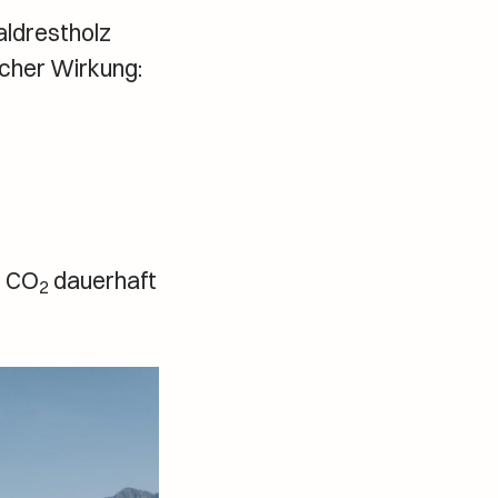
ldrestholz
acher Wirkung:
n CO
dauerhaft
2